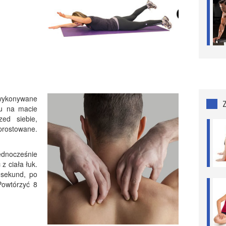
 wykonywane
hu na macie
ed siebie,
prostowane.
ednocześnie
z ciała łuk.
 sekund, po
Powtórzyć 8