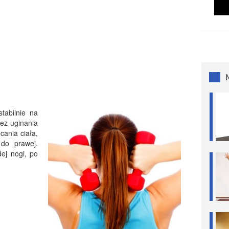
tabilnie na
bez uginania
ęcania ciała,
do prawej.
ej nogi, po