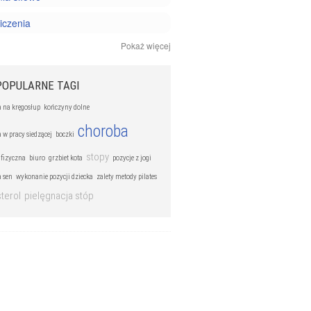
iczenia
Pokaż więcej
i joga
 personalny
POPULARNE TAGI
a na kręgosłup
kończyny dolne
choroba
 w pracy siedzącej
boczki
stopy
 fizyczna
biuro
grzbiet kota
pozycje z jogi
a sen
wykonanie pozycji dziecka
zalety metody pilates
terol
pielęgnacja stóp