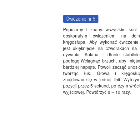
Ćwiczenie nr 5
Popularny i znany wszystkim koci g
doskonałym ćwiczeniem na doln
kręgosłupa. Aby wykonać ćwiczenie
jest uklęknięcie na czworakach na
dywanie. Kolana i dłonie stabilni
podłogę.Wciągnąć brzuch, aby mięśni
bardziej napięte. Powoli zacząć unosi
tworząc łuk. Głowa i kręgosłu
znajdować się w jednej linii. Wytrzy
pozycji przez 5 sekund, po czym wróci
wyjściowej. Powtórzyć 8 – 10 razy.