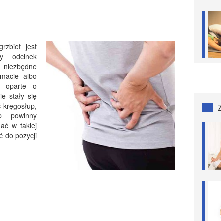
rzbiet jest
y odcinek
, niezbędne
 macie albo
e oparte o
e stały się
ć kręgosłup,
p powinny
mać w takiej
ć do pozycji