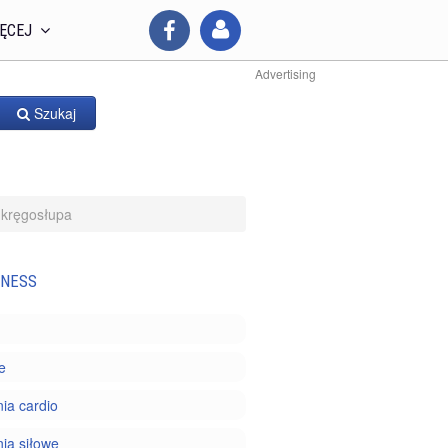
ĘCEJ
Advertising
Szukaj
 kręgosłupa
TNESS
e
ia cardio
ia siłowe