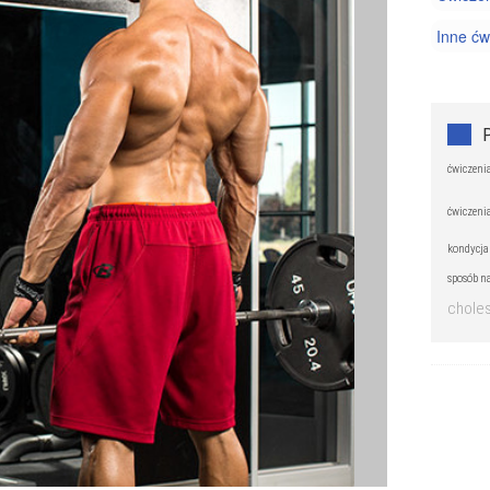
Inne ćw
Pilates 
Trening
ćwiczeni
ćwiczenia
kondycja
sposób n
choles