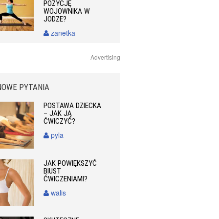
POZYCJĘ
WOJOWNIKA W
JODZE?
zanetka
Advertising
NOWE PYTANIA
POSTAWA DZIECKA
– JAK JĄ
ĆWICZYĆ?
pyla
JAK POWIĘKSZYĆ
BIUST
ĆWICZENIAMI?
walis