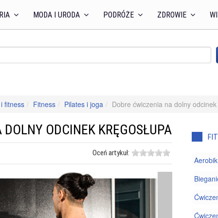
RIA
MODA I URODA
PODRÓŻE
ZDROWIE
WI
i fitness
Fitness
Pilates i joga
Dobre ćwiczenia na dolny odcinek
A DOLNY ODCINEK KRĘGOSŁUPA
FI
Oceń artykuł:
Aerobik
Biegani
Ćwiczen
Ćwiczen