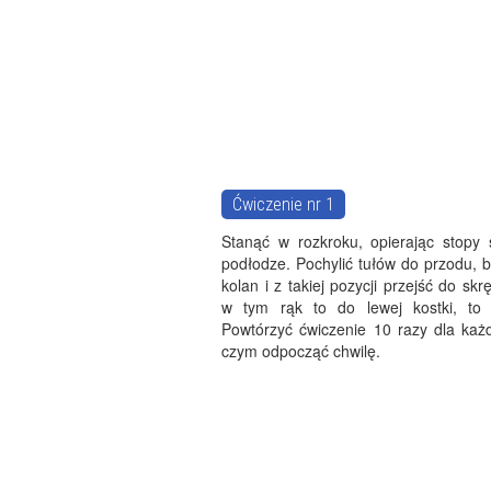
Ćwiczenie nr 1
Stanąć w rozkroku, opierając stopy s
podłodze. Pochylić tułów do przodu, 
kolan i z takiej pozycji przejść do skr
w tym rąk to do lewej kostki, to 
Powtórzyć ćwiczenie 10 razy dla każd
czym odpocząć chwilę.