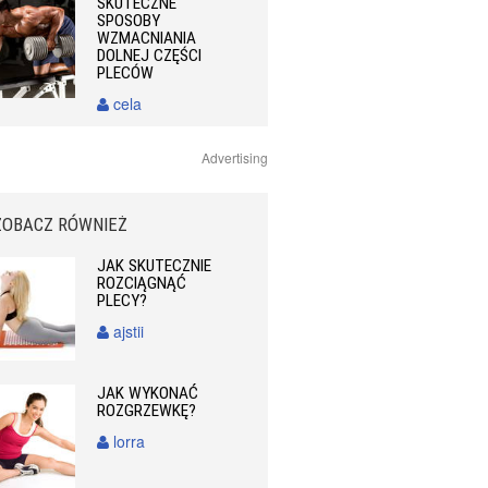
SKUTECZNE
SPOSOBY
WZMACNIANIA
DOLNEJ CZĘŚCI
PLECÓW
cela
Advertising
ZOBACZ RÓWNIEŻ
JAK SKUTECZNIE
ROZCIĄGNĄĆ
PLECY?
ajstii
JAK WYKONAĆ
ROZGRZEWKĘ?
lorra