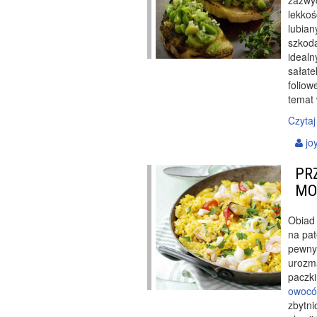
zazwyc
lekkoś
lubian
szkoda
idealn
sałate
foliow
temat 
Czytaj
joy
PR
MO
Obiad 
na pat
pewnym
urozma
paczk
owocó
zbytni