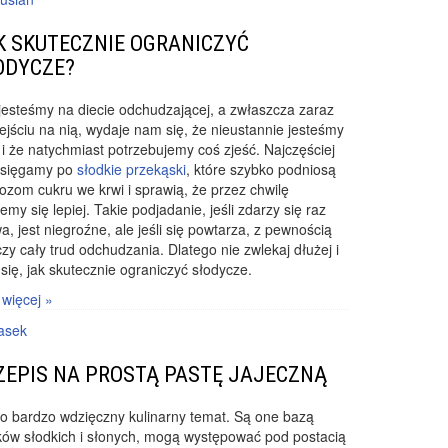
K SKUTECZNIE OGRANICZYĆ
ODYCZE?
jesteśmy na diecie odchudzającej, a zwłaszcza zaraz
ejściu na nią, wydaje nam się, że nieustannie jesteśmy
 i że natychmiast potrzebujemy coś zjeść. Najczęściej
 sięgamy po
słodkie przekąski
, które szybko podniosą
zom cukru we krwi i sprawią, że przez chwilę
emy się lepiej. Takie podjadanie, jeśli zdarzy się raz
a, jest niegroźne, ale jeśli się powtarza, z pewnością
zy cały trud odchudzania. Dlatego nie zwlekaj dłużej i
się, jak skutecznie ograniczyć słodycze.
 więcej »
asek
ZEPIS NA PROSTĄ PASTĘ JAJECZNĄ
to bardzo wdzięczny kulinarny temat. Są one bazą
ków słodkich i słonych, mogą występować pod postacią