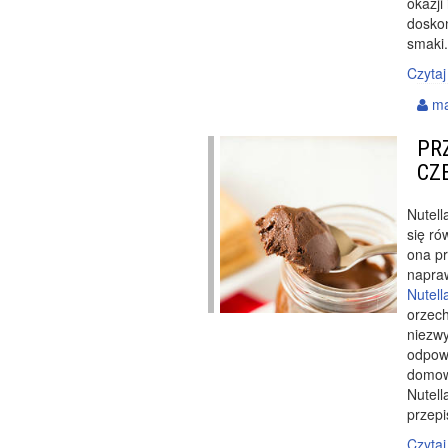
okazji
dosko
smaki
Czytaj
ma
PR
CZ
Nutel
się ró
ona pr
napraw
Nutell
orzech
niezwy
odpow
domow
Nutel
przepi
Czytaj