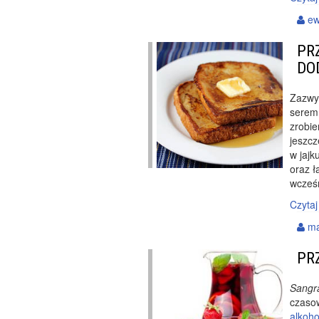
ew
PR
DO
Zazwyc
serem
zrobie
jeszcz
w jajk
oraz 
wcześn
Czytaj
ma
PR
Sangr
czaso
alkoh