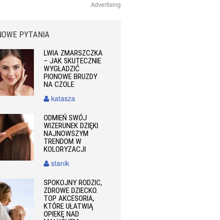
Advertising
NOWE PYTANIA
LWIA ZMARSZCZKA
– JAK SKUTECZNIE
WYGŁADZIĆ
PIONOWE BRUZDY
NA CZOLE
katasza
ODMIEŃ SWÓJ
WIZERUNEK DZIĘKI
NAJNOWSZYM
TRENDOM W
KOLORYZACJI
stanik
SPOKOJNY RODZIC,
ZDROWE DZIECKO.
TOP AKCESORIA,
KTÓRE UŁATWIĄ
OPIEKĘ NAD