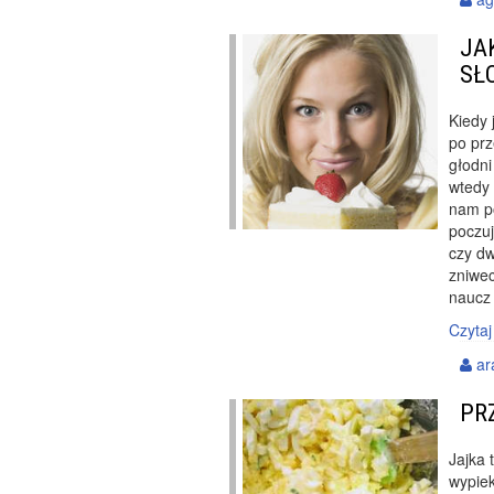
JA
SŁ
Kiedy 
po prz
głodni
wtedy
nam po
poczuj
czy dw
zniwec
naucz 
Czytaj
ar
PR
Jajka 
wypie