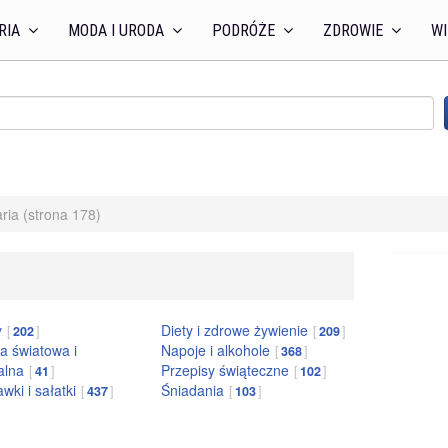
RIA
MODA I URODA
PODRÓŻE
ZDROWIE
WI
aria (strona 178)
y
Diety i zdrowe żywienie
202
209
a światowa i
Napoje i alkohole
368
alna
Przepisy świąteczne
41
102
wki i sałatki
Śniadania
437
103