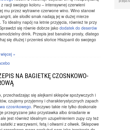
przepis 
z racji swojego koloru – intensywnej czerwieni
ej mu przez wytrawne czerwone wino. Wino stanowi
angrii, ale słodki smak nadają jej w dużej mierze
 To idealny napój na letnie przyjęcia, również te przy
. Sprawdzi się równie dobrze jako
dodatek do deserów
amodzielny drink. Przepis jest banalnie prosty, dlatego
haj się dłużej i przenieś słońce Hiszpanii do swojego
 więcej »
acebo
ZEPIS NA BAGIETKĘ CZOSNKOWO-
ROWĄ
, przechadzając się alejkami sklepów spożywczych i
tów, czujemy przyjemny i charakterystycznych zapach
ywa czosnkowego
. Pieczywo takie nie tylko doskonale
e przegryzane jako przystawka albo śniadanie w
 ale jest również idealnym uzupełnieniem zupy czy też
j sałatki z warzywami, fetą i oliwami z oliwek. Sklepowe
ki czosnkowe mogą posłużyć nam jako inspiracja do