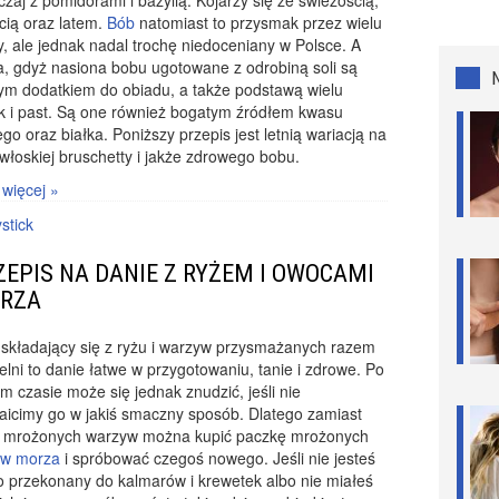
zaj z pomidorami i bazylią. Kojarzy się ze świeżością,
cią oraz latem.
Bób
natomiast to przysmak przez wielu
y, ale jednak nadal trochę niedoceniany w Polsce. A
, gdyż nasiona bobu ugotowane z odrobiną soli są
ym dodatkiem do obiadu, a także podstawą wielu
k i past. Są one również bogatym źródłem kwasu
ego oraz białka. Poniższy przepis jest letnią wariacją na
włoskiej bruschetty i jakże zdrowego bobu.
 więcej »
stick
ZEPIS NA DANIE Z RYŻEM I OWOCAMI
RZA
składający się z ryżu i warzyw przysmażanych razem
elni to danie łatwe w przygotowaniu, tanie i zdrowe. Po
 czasie może się jednak znudzić, jeśli nie
icimy go w jakiś smaczny sposób. Dlatego zamiast
i mrożonych warzyw można kupić paczkę mrożonych
w morza
i spróbować czegoś nowego. Jeśli nie jesteś
o przekonany do kalmarów i krewetek albo nie miałeś