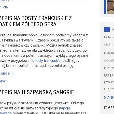
ulcia
ZEPIS NA TOSTY FRANCUSKIE Z
DATKIEM ŻÓŁTEGO SERA
zaj na śniadanie sobie i dzieciom podajemy kanapki z
budka z 
, szynką i warzywami. Czasem pokusimy się także o
ciast
nie naleśników czy owsianki. Można jednak znaleźć
e jedną alternatywę dla zwykłego chleba i obtoczyć go
przepis 
u z dodatkami, a potem usmażyć – wyjdą z tego pyszne
łatwe w przygotowaniu
tosty francuskie
. Jeśli nigdy
dodatk
iej ich nie robiłeś, teraz będziesz miał okazję.
pasteryz
 więcej »
gospo
ryc
pieczenie
przepis 
ZEPIS NA HISZPAŃSKĄ SANGRIĘ
szpa
ar
w języku hiszpańskim oznacza „krwawić”. Od tego
miesz
wnika wzięła się nazwa tradycyjnego
napoju
olowego
rodem z Walencji. Uzyskał on tę nieapetyczną