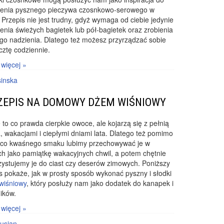
zenia pysznego pieczywa czosnkowo-serowego w
Przepis nie jest trudny, gdyż wymaga od ciebie jedynie
enia świeżych bagietek lub pół-bagietek oraz zrobienia
go nadzienia. Dlatego też możesz przyrządzać sobie
cztę codziennie.
 więcej »
sinska
ZEPIS NA DOMOWY DŻEM WIŚNIOWY
 to co prawda cierpkie owoce, ale kojarzą się z pełnią
, wakacjami i ciepłymi dniami lata. Dlatego też pomimo
ieco kwaśnego smaku lubimy przechowywać je w
ch jako pamiątkę wakacyjnych chwil, a potem chętnie
ystujemy je do ciast czy deserów zimowych. Poniższy
s pokaże, jak w prosty sposób wykonać pyszny i słodki
wiśniowy
, który posłuży nam jako dodatek do kanapek i
ików.
 więcej »
usian