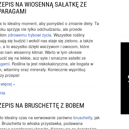
ZEPIS NA WIOSENNĄ SAŁATKĘ ZE
PARAGAMI
 to idealny moment, aby pomyśleć o zmianie diety. Ta
oku sprzyja nie tylko odchudzaniu, ale przede
tkim
zdrowemu trybowi życia
. Wszystkie rośliny
ają się budzić i wokół nas staje się zielono, a także
, a to wszystko dzięki warzywom i owocom, które
si nam wiosenny klimat. Warto w tym okresie
ucić się na lekkie, acz syte i smaczne sałatki ze
agami
. Roślina ta jest niskokaloryczna, ale bogata w
k, witaminy oraz minerały. Koniecznie wypróbuj
zy przepis!
 więcej »
nia
ZEPIS NA BRUSCHETTĘ Z BOBEM
 to idealny czas na serwowanie zarówno
bruschetty
, jak
. Bruschetta to włoska przystawka, podawana