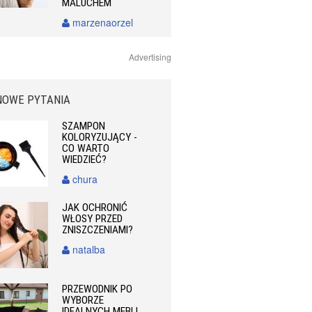
MALUCHEM
marzenaorzel
Advertising
NOWE PYTANIA
SZAMPON
KOLORYZUJĄCY -
CO WARTO
WIEDZIEĆ?
chura
JAK OCHRONIĆ
WŁOSY PRZED
ZNISZCZENIAMI?
natalba
PRZEWODNIK PO
WYBORZE
IDEALNYCH MEBLI