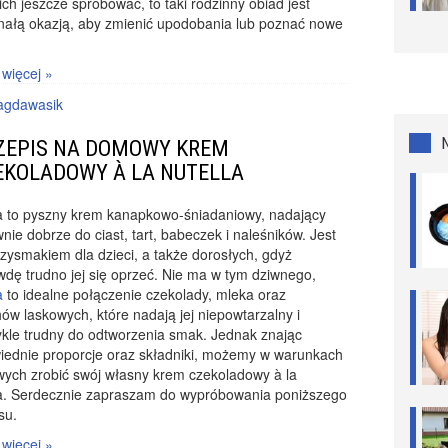
 ich jeszcze spróbować, to taki rodzinny obiad jest
nałą okazją, aby zmienić upodobania lub poznać nowe
.
 więcej »
gdawasik
ZEPIS NA DOMOWY KREM
EKOLADOWY À LA NUTELLA
la to pyszny krem kanapkowo-śniadaniowy, nadający
wnie dobrze do ciast, tart, babeczek i naleśników. Jest
zysmakiem dla dzieci, a także dorosłych, gdyż
dę trudno jej się oprzeć. Nie ma w tym dziwnego,
a
to idealne połączenie czekolady, mleka oraz
ów laskowych, które nadają jej niepowtarzalny i
kle trudny do odtworzenia smak. Jednak znając
iednie proporcje oraz składniki, możemy w warunkach
ych zrobić swój własny krem czekoladowy à la
la. Serdecznie zapraszam do wypróbowania poniższego
su.
 więcej »