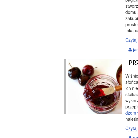
stwor
domu. 
zakupi
proste
taką u
Czytaj
ja
PR
Wiśnie
słońca
ich n
słoika
wykorz
przepi
dżem 
naleśn
Czytaj
ag