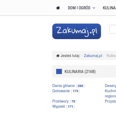
DOM I OGRÓD
KULINA
Jesteś tutaj
Zakumaj.pl
Kulin
KULINARIA (2168)
Dania główne
Deser
288
Gotowanie
Kuchni
174
region
Przetwory
Przysta
79
Wypieki
171