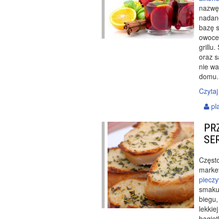
nazwę 
nadan
bazę s
owoce.
grillu
oraz s
nie wa
domu.
Czytaj
pl
PR
SE
Często
marke
piecz
smakuj
biegu,
lekkie
bagiet