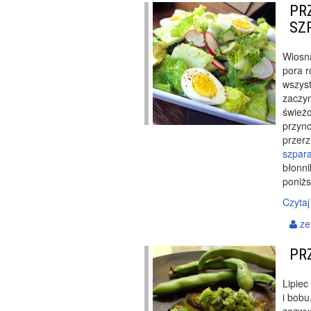
PR
SZ
Wiosna
pora r
wszys
zaczyn
świeżo
przyno
przerz
szpar
błonni
poniżs
Czytaj
ze
PR
Lipiec
i bobu