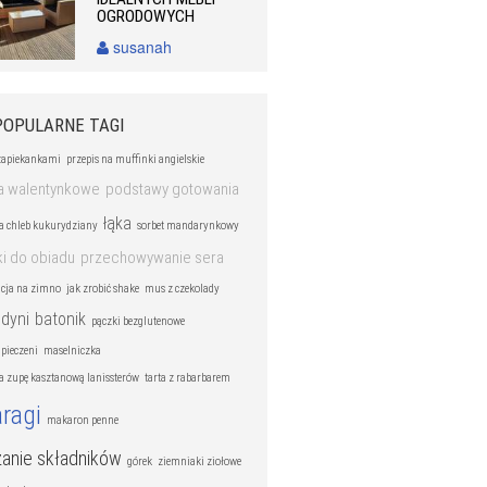
OGRODOWYCH
susanah
POPULARNE TAGI
zapiekankami
przepis na muffinki angielskie
ka walentynkowe
podstawy gotowania
łąka
na chleb kukurydziany
sorbet mandarynkowy
i do obiadu
przechowywanie sera
acja na zimno
jak zrobić shake
mus z czekolady
dyni
batonik
pączki bezglutenowe
 pieczeni
maselniczka
na zupę kasztanową lanissterów
tarta z rabarbarem
ragi
makaron penne
anie składników
górek
ziemniaki ziołowe