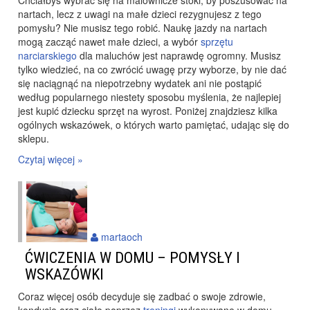
Chciałbyś wybrać się na malownicze stoki, by poszusować na
nartach, lecz z uwagi na małe dzieci rezygnujesz z tego
pomysłu? Nie musisz tego robić. Naukę jazdy na nartach
mogą zacząć nawet małe dzieci, a wybór
sprzętu
narciarskiego
dla maluchów jest naprawdę ogromny. Musisz
tylko wiedzieć, na co zwrócić uwagę przy wyborze, by nie dać
się naciągnąć na niepotrzebny wydatek ani nie postąpić
według popularnego niestety sposobu myślenia, że najlepiej
jest kupić dziecku sprzęt na wyrost. Poniżej znajdziesz kilka
ogólnych wskazówek, o których warto pamiętać, udając się do
sklepu.
Czytaj więcej »
martaoch
ĆWICZENIA W DOMU – POMYSŁY I
WSKAZÓWKI
Coraz więcej osób decyduje się zadbać o swoje zdrowie,