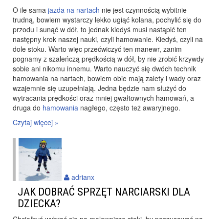
O ile sama
jazda na nartach
nie jest czynnością wybitnie
trudną, bowiem wystarczy lekko ugiąć kolana, pochylić się do
przodu i sunąć w dół, to jednak kiedyś musi nastąpić ten
następny krok naszej nauki, czyli hamowanie. Kiedyś, czyli na
dole stoku. Warto więc przećwiczyć ten manewr, zanim
pognamy z szaleńczą prędkością w dół, by nie zrobić krzywdy
sobie ani nikomu innemu. Warto nauczyć się dwóch technik
hamowania na nartach, bowiem obie mają zalety i wady oraz
wzajemnie się uzupełniają. Jedna będzie nam służyć do
wytracania prędkości oraz mniej gwałtownych hamowań, a
druga do
hamowania
nagłego, często też awaryjnego.
Czytaj więcej »
adrianx
JAK DOBRAĆ SPRZĘT NARCIARSKI DLA
DZIECKA?