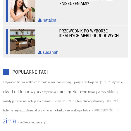
ZNISZCZENIAMI?
natalba
PRZEWODNIK PO WYBORZE
IDEALNYCH MEBLI OGRODOWYCH
susanah
POPULARNE TAGI
palce
aktywność
figura jabłko
odporność kasku
zwały śniegu
płozy
czas biegania
klęczenie
miesiączka
układ oddechowy
skłony
sklep wędkarski
krotki trening kardio
zawał serca
oddech
zasady jazdy na nartach
jazda po śniegu
bieg długodystansowy
kończyny dolne
technika
wyszczuplanie ud
przymierzanie kasku narciarskiego
hałda
zima
sposób odchudzenia rąk