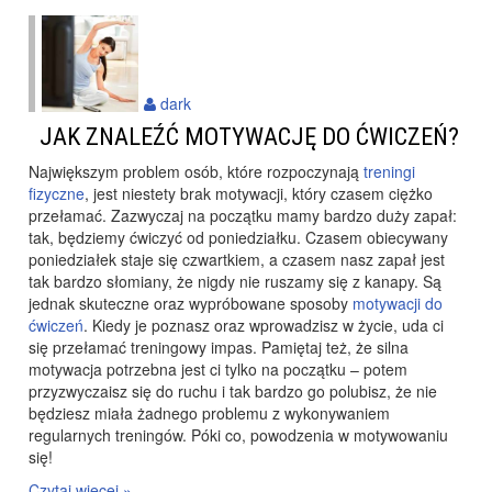
dark
JAK ZNALEŹĆ MOTYWACJĘ DO ĆWICZEŃ?
Największym problem osób, które rozpoczynają
treningi
fizyczne
, jest niestety brak motywacji, który czasem ciężko
przełamać. Zazwyczaj na początku mamy bardzo duży zapał:
tak, będziemy ćwiczyć od poniedziałku. Czasem obiecywany
poniedziałek staje się czwartkiem, a czasem nasz zapał jest
tak bardzo słomiany, że nigdy nie ruszamy się z kanapy. Są
jednak skuteczne oraz wypróbowane sposoby
motywacji do
ćwiczeń
. Kiedy je poznasz oraz wprowadzisz w życie, uda ci
się przełamać treningowy impas. Pamiętaj też, że silna
motywacja potrzebna jest ci tylko na początku – potem
przyzwyczaisz się do ruchu i tak bardzo go polubisz, że nie
będziesz miała żadnego problemu z wykonywaniem
regularnych treningów. Póki co, powodzenia w motywowaniu
się!
Czytaj więcej »