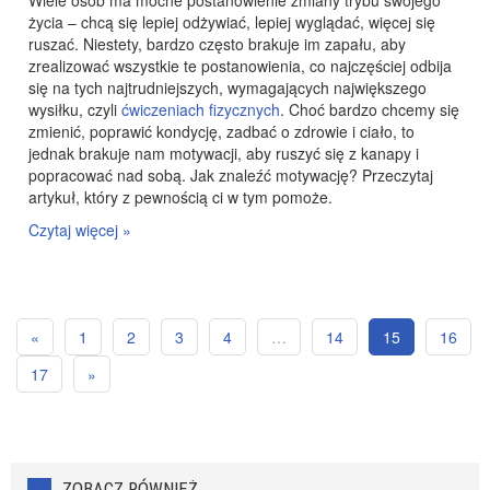
Wiele osób ma mocne postanowienie zmiany trybu swojego
życia – chcą się lepiej odżywiać, lepiej wyglądać, więcej się
ruszać. Niestety, bardzo często brakuje im zapału, aby
zrealizować wszystkie te postanowienia, co najczęściej odbija
się na tych najtrudniejszych, wymagających największego
wysiłku, czyli
ćwiczeniach fizycznych
. Choć bardzo chcemy się
zmienić, poprawić kondycję, zadbać o zdrowie i ciało, to
jednak brakuje nam motywacji, aby ruszyć się z kanapy i
popracować nad sobą. Jak znaleźć motywację? Przeczytaj
artykuł, który z pewnością ci w tym pomoże.
Czytaj więcej »
«
1
2
3
4
…
14
15
16
17
»
ZOBACZ RÓWNIEŻ